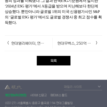
등의 성과를 이뤄냈다. 그 결과 한국ESG기준원에서 실시한
‘2024년 ESG 평가’에서 A등급을 받으며 지난해보다 한단계
상승했다. 뿐만아니라 글로벌 1위의 미국 신용평가사인 S&P
의 ‘글로벌 ESG 평가’에서도 글로벌 경쟁사 중 최고 점수를 획
득했다.
<
>
현대엘리베이터, 연말 릴레이 기부활동‘눈길’
현대무벡스, 250억 규모 자사주 매입·소각 추진…주주가치 제고 본격화
목록
개인정보처리방침
사이버 신문고
메타버스 월드
(03127) 서울특별시 종로구 율곡로 194 현대그룹빌딩