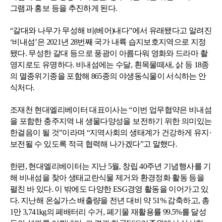
그램과 홍보 등을 추진하게 된다.
“갈대와 나무가 무성해 비(베어)내다”에서 유래됐다고 알려진
‘비내섬’은 2021년 28번째 국가 내륙 습지보호지역으로 지정
됐다. 무성한 갈대 등으로 풍광이 아름다워 영화와 드라마 촬
영지로도 유명하다. 비내섬에는 수달, 흰목물떼새, 삵 등 18종
의 멸종위기종을 포함해 865종의 야생동식물이 서식하는 안
식처다.
조재천 현대엘리베이터 대표이사는 “이번 업무협약은 비내섬
을 포함한 충주지역 내 생물다양성을 보전하기 위한 의미있는
한걸음이 될 것”이라며 “지역사회의 생태계가 건강하게 유지·
보전될 수 있도록 적극 협력해 나가겠다”고 말했다.
한편, 현대엘리베이터는 지난 5월, 창립 40주년 기념행사를 기
해 비내섬을 찾아 생태교란식물 제거와 환경정화 활동 등을
펼친 바 있다. 이 밖에도 다양한 ESG경영 활동을 이어가고 있
다. 지난해 온실가스 배출량을 전년 대비 약 51% 감축하고, 총
1만 3,741kg의 폐배터리 수거, 폐기물 재활용률 99.5%를 달성