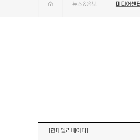
뉴스&홍보
미디어센
[현대엘리베이터]