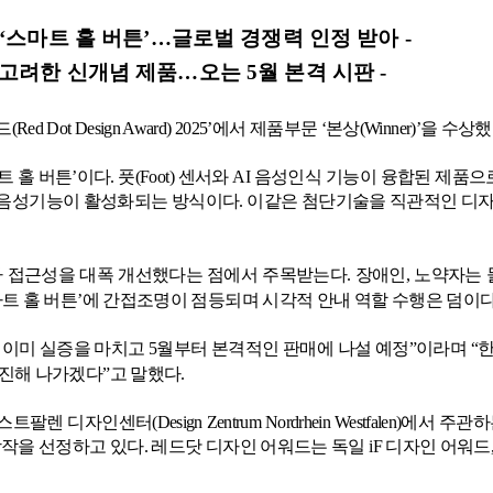
‘
스마트
홀
버튼
’…
글로벌
경쟁력
인정
받아
-
고려한
신개념
제품
…
오는
5
월
본격
시판
-
드
(Red Dot Design Award) 2025
’에서 제품부문 ‘본상
(Winner)
’을 수상
트 홀 버튼’이다
.
풋
(Foot)
센서와
AI
음성인식 기능이 융합된 제품으로
음성기능이 활성화되는 방식이다
.
이같은 첨단기술을 직관적인 디자
자 접근성을 대폭 개선했다는 점에서 주목받는다
.
장애인
,
노약자는 
트 홀 버튼’에 간접조명이 점등되며 시각적 안내 역할 수행은 덤이
 이미 실증을 마치고
5
월부터 본격적인 판매에 나설 예정”이라며 “
추진해 나가겠다”고 말했다
.
베스트팔렌 디자인센터
(Design Zentrum Nordrhein Westfalen)
에서 주관하
상작을 선정하고 있다
.
레드닷 디자인 어워드는 독일
iF
디자인 어워드