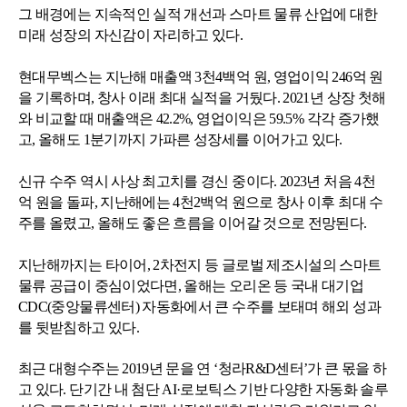
그 배경에는 지속적인 실적 개선과 스마트 물류 산업에 대한
미래 성장의
자신감이 자리하고 있다.
현대무벡스는 지난해 매출액 3천4백억 원, 영업이익 246억 원
을 기록하며,
창사 이래 최대 실적을 거뒀다. 2021년 상장 첫해
와 비교할 때 매출액은
42.2%, 영업이익은 59.5%
각각 증가했
고, 올해도 1분기까지 가파른
성장세를 이어가고 있다.
신규 수주 역시 사상 최고치를 경신 중이다. 2023년 처음 4천
억 원을 돌파,
지난해에는 4천2백억 원으로 창사 이후 최대 수
주를 올렸고, 올해도 좋은
흐름을 이어갈 것으로 전망된다.
지난해까지는 타이어, 2차전지 등 글로벌 제조시설의 스마트
물류 공급이
중심이었다면, 올해는 오리온 등 국내 대기업
CDC(중앙물류센터)
자동화에서 큰 수주를 보태며 해외 성과
를 뒷받침하고 있다.
최근 대형수주는 2019년 문을 연 ‘청라R&D센터’가 큰 몫을 하
고 있다.
단기간 내 첨단 AI·로보틱스 기반 다양한 자동화 솔루