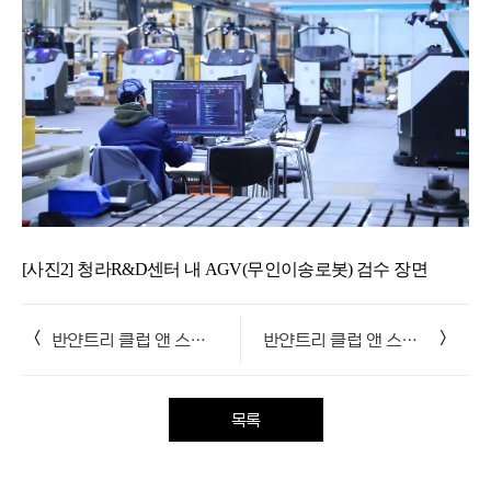
[사진2] 청라R&D센터 내 AGV(무인이송로봇) 검수 장면
<
>
반얀트리 클럽 앤 스파 서울, '키즈클럽 여름방학 영어캠프' 진행
반얀트리 클럽 앤 스파 서울, '헤븐리 모먼트' 진행
목록