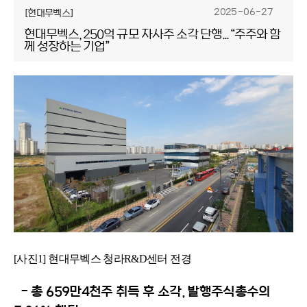
2025-06-27
[현대무벡스]
현대무벡스, 250억 규모 자사주 소각 단행... “주주와 함
께 성장하는 기업”
[사진1] 현대무벡스 청라R&D센터 전경
- 총 659만4천주 취득 후 소각, 발행주식총수의