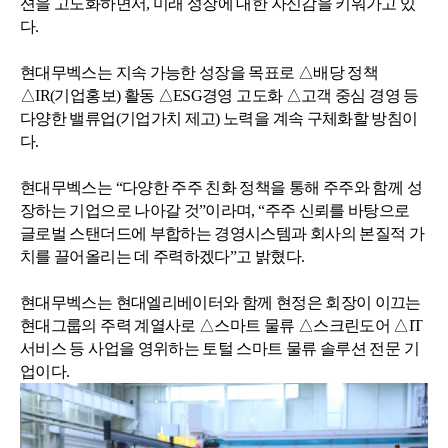
션을 고도화하면서,
미래 성장에 대한 자신감을 키워가고 있
다.
현대무벡스는 지속 가능한 성장을 목표로 △배당 정책
△IR(기업홍보) 활동
△ESG경영 고도화 △고객 중심 경영 등
다양한 밸류업(기업가치 제고)
노력을 계속 구체화할 방침이
다.
현대무벡스는 “다양한 주주 친화 정책을 통해 주주와 함께 성
장하는
기업으로 나아갈 것”이라며, “주주 신뢰를 바탕으로
글로벌 스탠더드에
부합하는 경영시스템과 회사의 본질적 가
치를 끌어올리는 데
주력하겠다”고 밝혔다.
현대무벡스는 현대엘리베이터와 함께 현정은 회장이 이끄는
현대그룹의
주력 계열사로 △스마트 물류 △스크린도어 △IT
서비스 등 사업을
영위하는 토털 스마트 물류 솔루션 전문 기
업이다.