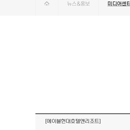
뉴스&홍보
미디어센
[에이블현대호텔앤리조트]