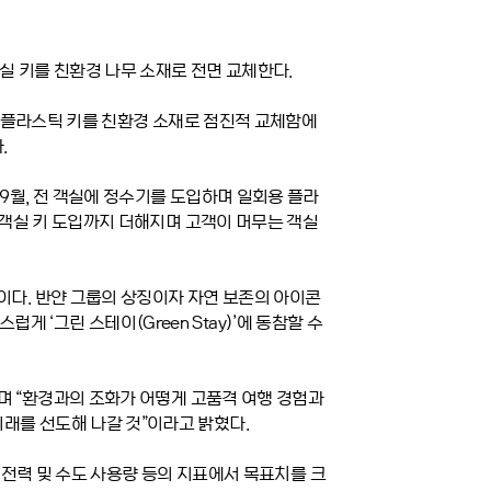
실 키를 친환경 나무 소재로 전면 교체한다
.
 플라스틱 키를 친환경 소재로 점진적 교체함에
다
.
9
월
,
전 객실에 정수기를 도입하며 일회용 플라
 객실 키 도입까지 더해지며 고객이 머무는 객실
획이다
.
반얀 그룹의 상징이자 자연 보존의 아이콘
연스럽게
‘
그린 스테이
(Green Stay)’
에 동참할 수
며
“
환경과의 조화가 어떻게 고품격 여행 경험과
래를 선도해 나갈 것
”
이라고 밝혔다
.
 전력 및 수도 사용량 등의 지표에서 목표치를 크