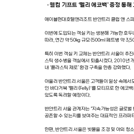
∙
웰컴 기프트
‘
펠리 에코백’ 증정 통해
에이블현대호텔앤리조트 반얀트리 클럽 앤 스파
이번에 도입되는 객실 키는 생분해 가능한 호두
따라
,
연간 약
50kg
규모
(500ml
페트병 약
3,5
특히 이번 객실 키 교체는 반얀트리 서울이 추
스틱 생수병을 객실에서 퇴출시켰다
. 2010
년 
내
‘
플라스틱 제로’ 환경 구축을 한층 강화했다
.
아울러 반얀트리 서울은 고객들이 일상 속에서도
인 바다거북
'
펠리
(Felly)'
를 모티프로 한 에코
있도록 독려할 예정이다
.
반얀트리 서울 관계자는
“
지속가능성은 글로벌 
공존할 수 있는지를 보여주는 대표적인 프라퍼
한편
,
반얀트리 서울은 빗물을 조경 및 야외 청