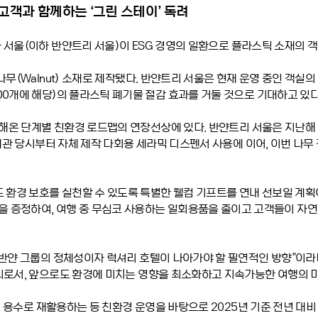
 고객과 함께하는
‘
그린 스테이’ 독려
 서울
(
이하 반얀트리 서울
)
이
ESG
경영의 일환으로 플라스틱 소재의 객
나무
(Walnut)
소재로 제작됐다
.
반얀트리 서울은 현재 운영 중인 객실의
00
개에 해당
)
의 플라스틱 폐기물 절감 효과를 거둘 것으로 기대하고 있
진해온 단계별 친환경 로드맵의 연장선상에 있다
.
반얀트리 서울은 지난해
개관 당시부터 자체 제작 다회용 세라믹 디스펜서 사용에 이어
,
이번 나무
 환경 보호를 실천할 수 있도록 특별한 웰컴 기프트를 연내 선보일 계
백을 증정하여
,
여행 중 무심코 사용하는 일회용품을 줄이고 고객들이 자
반얀 그룹의 정체성이자 럭셔리 호텔이 나아가야 할 필연적인 방향
”
이라
티로서
,
앞으로도 환경에 미치는 영향을 최소화하고 지속가능한 여행의 미
소 용수로 재활용하는 등 친환경 운영을 바탕으로
2025
년 기준 전년 대비