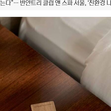
다”… 반얀트리 클럽 앤 스파 서울, ‘친환경 나